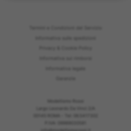
Termini e Condizioni del Servizio
Informativa sulle spedizioni
Privacy & Cookie Policy
Informativa sui rimborsi
Informativa legale
Garanzie
Modellismo Rossi
Largo Leonardo Da Vinci 2/A
00145 ROMA - Tel: 06.5417302
P.IVA: 09989030581
info@modellismorossi.it