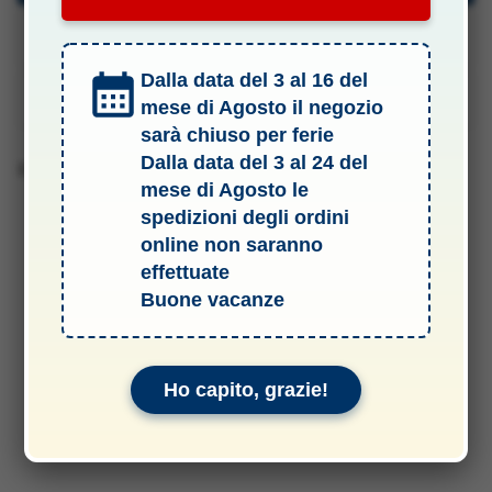
Specifiche Tecniche
Dalla data del 3 al 16 del
Manuali & Allegati
mese di Agosto il negozio
sarà chiuso per ferie
Dalla data del 3 al 24 del
Barcode
mese di Agosto le
spedizioni degli ordini
online non saranno
effettuate
Buone vacanze
Ho capito, grazie!