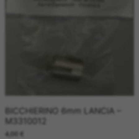
BICCHIERINO 6mm LANCIA –
M3310012
4,00
€