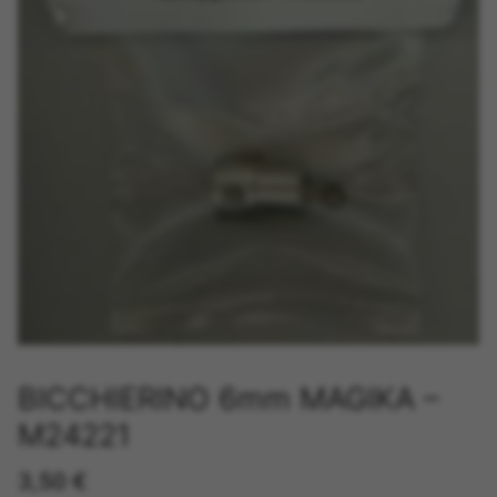
BICCHIERINO 6mm MAGIKA –
M24221
3,50
€