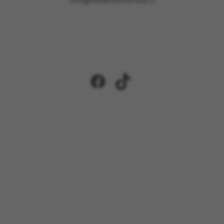
info@modellismorossi.it
Facebook
TikTok