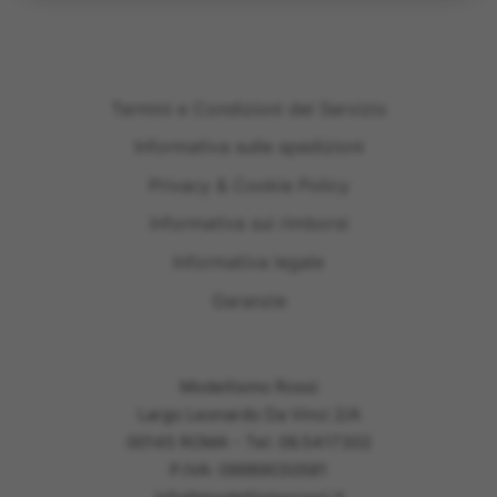
Termini e Condizioni del Servizio
Informativa sulle spedizioni
Privacy & Cookie Policy
Informativa sui rimborsi
Informativa legale
Garanzie
Modellismo Rossi
Largo Leonardo Da Vinci 2/A
00145 ROMA - Tel: 06.5417302
P.IVA: 09989030581