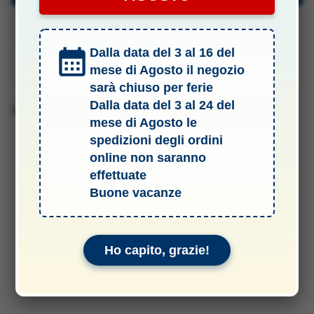
Specifiche Tecniche
Dalla data del 3 al 16 del
Manuali & Allegati
mese di Agosto il negozio
sarà chiuso per ferie
Dalla data del 3 al 24 del
Barcode
mese di Agosto le
spedizioni degli ordini
online non saranno
effettuate
Buone vacanze
Ho capito, grazie!