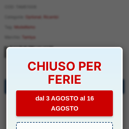
COD:
TAM51006
Categorie:
Optional
,
Ricambi
Tag:
Modellismo
Marchio:
Tamiya
CHIUSO PER
TAM51006
FERIE
Descrizione
dal 3 AGOSTO al 16
Specifiche Tecniche
AGOSTO
Manuali & Allegati