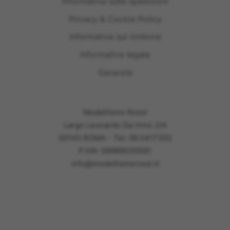
Informativa sulle spedizioni
Privacy & Cookie Policy
Informativa sui rimborsi
Informativa legale
Garanzie
Modellismo Rossi
Largo Leonardo Da Vinci 2/A
00145 ROMA - Tel: 06.5417302
P.IVA: 09989030581
info@modellismorossi.it