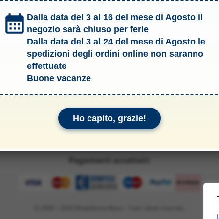
mativa sulle spedizioni
00145 ROMA - Tel: 06.
Dalla data del 3 al 16 del mese di Agosto il
vacy & Cookie Policy
P.IVA: 099890305
negozio sarà chiuso per ferie
info@modellismoross
ormativa sui rimborsi
Dalla data del 3 al 24 del mese di Agosto le
nformativa legale
spedizioni degli ordini online non saranno
effettuate
Garanzie
Buone vacanze
Ho capito, grazie!
Pagamenti accettati:
© 2009 – 2026 Modellismo Rossi – Tutti i diritti riservati.