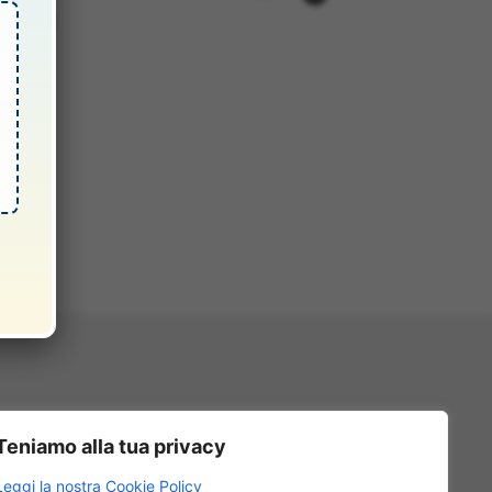
5417302
81
i.it
Teniamo alla tua privacy
Leggi la nostra Cookie Policy