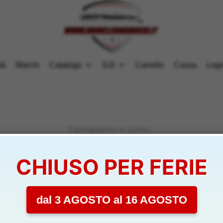
tà
Marchi
Catalogo
DJI
Carrello
Cassa
Logi
Caricamento in corso...
CHIUSO PER FERIE
dal 3 AGOSTO al 16 AGOSTO
e Condizioni del Servizio
Modellismo Ross
Largo Leonardo Da Vin