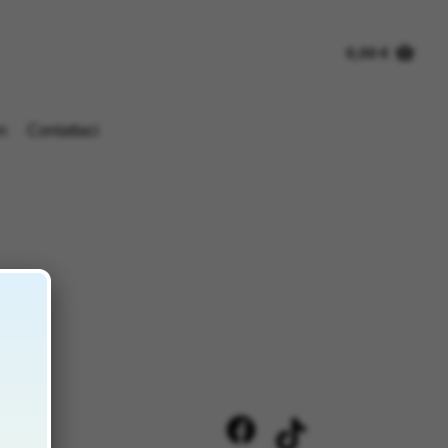
0,00
€
n
Contattaci
i
ci 2/A