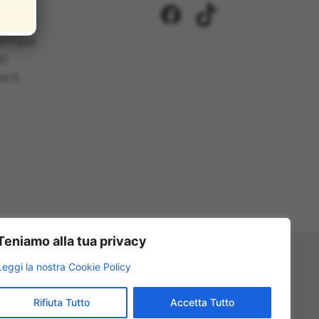
i
Facebook
TikTok
ci 2/A
5417302
81
i.it
Teniamo alla tua privacy
Leggi la nostra Cookie Policy
Rifiuta Tutto
Accetta Tutto