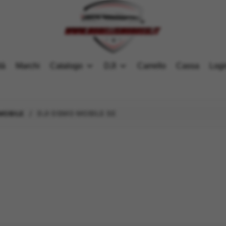
tà
Marchi
Catalogo
DJI
Carrello
Cassa
Logi
/ DJI OSMO MOBILE SE
MOBILE