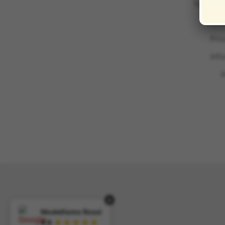
Termini 
Infor
Pri
Inf
I
×
Modellismo Rossi
★★★★★
4.9