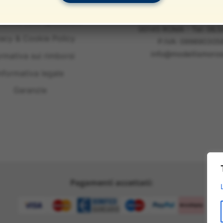
e Condizioni del Servizio
Modellismo Ross
Largo Leonardo Da Vin
mativa sulle spedizioni
00145 ROMA - Tel: 06.
vacy & Cookie Policy
P.IVA: 099890305
info@modellismoross
ormativa sui rimborsi
nformativa legale
Garanzie
Pagamenti accettati: