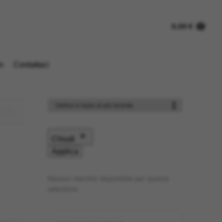
0,00
€
n
Contattaci
Chiudi
Applica
Nessun marchio disponibile per questa
selezione.