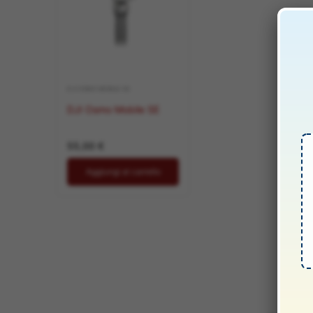
DJI OSMO MOBILE SE
DJI Osmo Mobile SE
55,00
€
Aggiungi al carrello