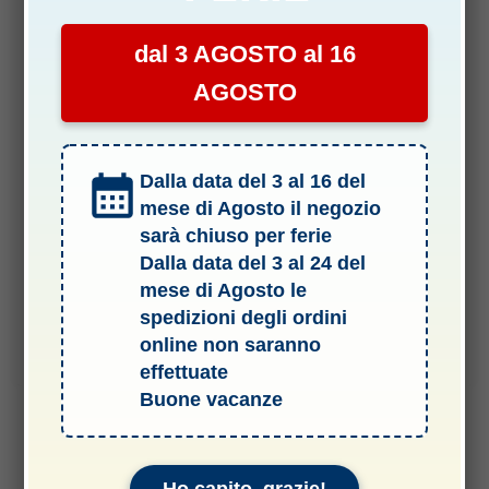
dal 3 AGOSTO al 16
AGOSTO
Dalla data del 3 al 16 del
DJI OSMO MOBILE 8
mese di Agosto il negozio
DJI Phone Charging/Audio Recording Cable (USB-C to
sarà chiuso per ferie
Lightning)
Dalla data del 3 al 24 del
mese di Agosto le
19,00
€
spedizioni degli ordini
online non saranno
Aggiungi al carrello
effettuate
Buone vacanze