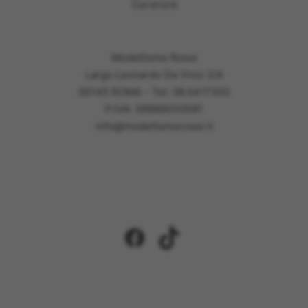
Garanzie
Modellismo Rossi
Largo Leonardo Da Vinci 2/A
00145 ROMA - Tel: 06.5417302
P.IVA: 09989030581
info@modellismorossi.it
Facebook
TikTok