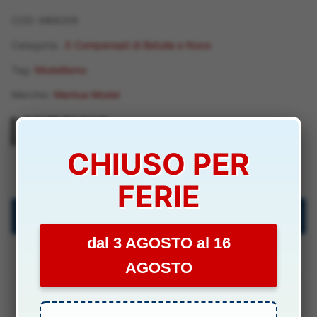
COD:
M88206
Categoria:
.5 Compensati di Betulla e Noce
Tag:
Modellismo
Marchio:
Mantua Model
CHIUSO PER
M88206
FERIE
Descrizione
dal 3 AGOSTO al 16
Specifiche Tecniche
AGOSTO
Manuali & Allegati