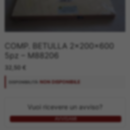
COMP. BETULLA 2x200x600
5pz – M88206
32,50
€
NON DISPONIBILE
DISPONIBILITÀ:
Vuoi ricevere un avviso?
AVVISAMI