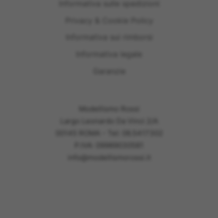
Informativa sulle spedizioni
Privacy & Cookie Policy
Informativa sui rimborsi
Informativa legale
Garanzie
Modellismo Rossi
Largo Leonardo Da Vinci 2/A
00145 ROMA - Tel: 06.5417302
P.IVA: 09989030581
info@modellismorossi.it