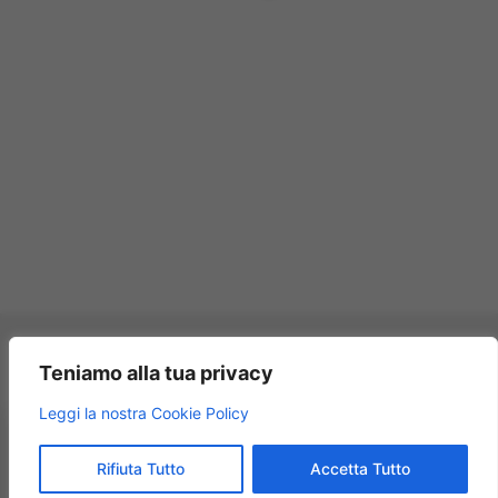
Pagamenti accettati:
Teniamo alla tua privacy
×
Leggi la nostra Cookie Policy
Modellismo Rossi
★★★★★
4.9
Rifiuta Tutto
Accetta Tutto
© 2009 – 2026 Modellismo Rossi – Tutti i diritti riservati.
125 recensioni