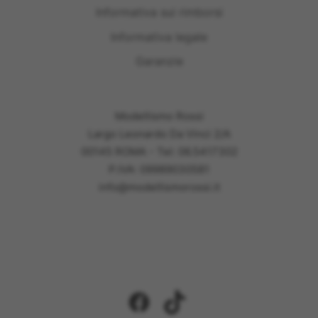
Informativa sui rimborsi
Informativa legale
Garanzie
Modellismo Rossi
Largo Leonardo Da Vinci 2/A
00145 ROMA - Tel: 06.5417302
P.IVA: 09989030581
info@modellismorossi.it
Facebook
TikTok