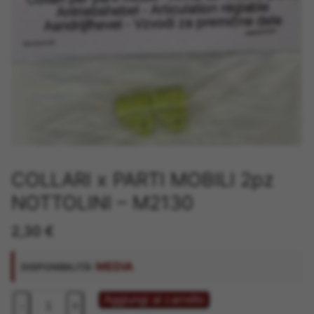
COLLARI x PARTI MOBILI 2pz
NOTTOLINI – M2130
2,30
€
MEDIA
DISPONIBILITÀ:
COLLARI
Aggiungi al carrello
-
+