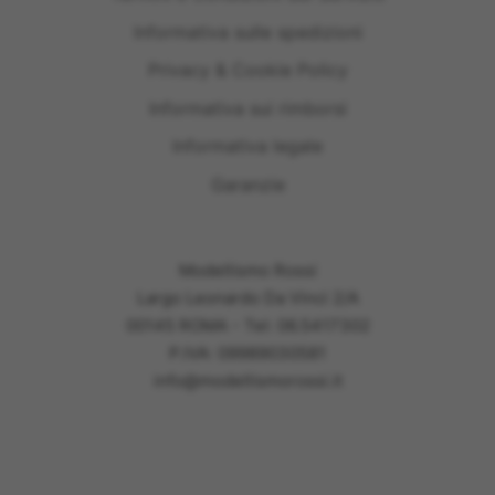
Informativa sulle spedizioni
Privacy & Cookie Policy
Informativa sui rimborsi
Informativa legale
Garanzie
Modellismo Rossi
Largo Leonardo Da Vinci 2/A
00145 ROMA - Tel: 06.5417302
P.IVA: 09989030581
info@modellismorossi.it