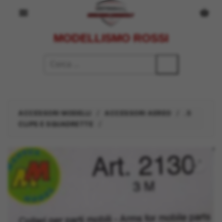
Vai
al
contenuto
MODELLISMO ROSSI
Cerca:
/
/
ACCESSORI MODELLI
ACCESSORI AEREO
.5
/
CLIPS E SQUADRETTE