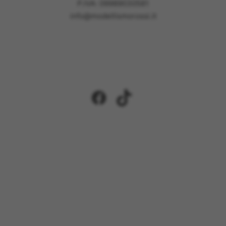
P.IVA: 09989030581
info@modellismorossi.it
Facebook
TikTok