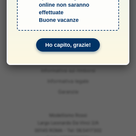
online non saranno
effettuate
Buone vacanze
Termini e Condizioni del Servizio
Ho capito, grazie!
Informativa sulle spedizioni
Privacy & Cookie Policy
Informativa sui rimborsi
Informativa legale
Garanzie
Modellismo Rossi
Largo Leonardo Da Vinci 2/A
00145 ROMA - Tel: 06.5417302