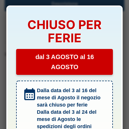
Descrizione
Specifiche Tecniche
CHIUSO PER
FERIE
Manuali & Allegati
Barcode 8005846428249
dal 3 AGOSTO al 16
AGOSTO
Dalla data del 3 al 16 del
mese di Agosto il negozio
sarà chiuso per ferie
Dalla data del 3 al 24 del
mese di Agosto le
spedizioni degli ordini