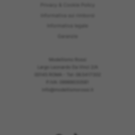
Privacy & Cookie Policy
Informativa sui rimborsi
Informativa legale
Garanzie
Modellismo Rossi
Largo Leonardo Da Vinci 2/A
00145 ROMA - Tel: 06.5417302
P.IVA: 09989030581
info@modellismorossi.it