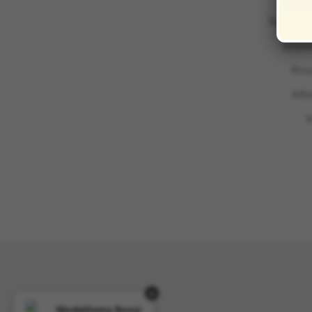
Termini 
Infor
Pri
Inf
I
×
Modellismo Rossi