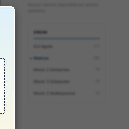
Nessun marchio disponibile per questa
selezione.
DRONI
DJI Agras
(27)
ast
Matrice
(96)
Mavic 2 Enterprise
(8)
lo
Mavic 3 Enterprise
(8)
Mavic 3 Multispectral
(2)