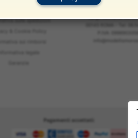
e Condizioni del Servizio
Modellismo Ross
Largo Leonardo Da Vin
mativa sulle spedizioni
00145 ROMA - Tel: 06.
vacy & Cookie Policy
P.IVA: 099890305
info@modellismoross
ormativa sui rimborsi
nformativa legale
Garanzie
Pagamenti accettati: