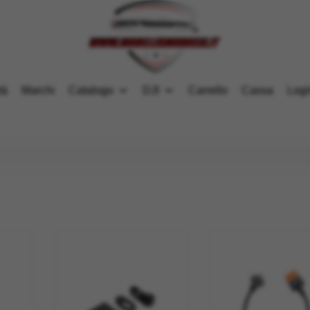
tà
Marchi
Catalogo
DJI
Carrello
Cassa
Logi