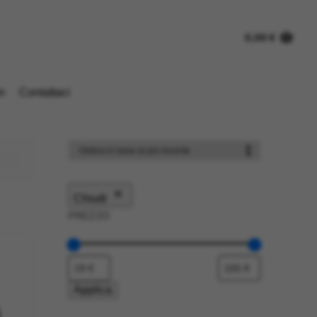
0,00
€
n
Contattaci
Chiudi
PREZZO
Applica