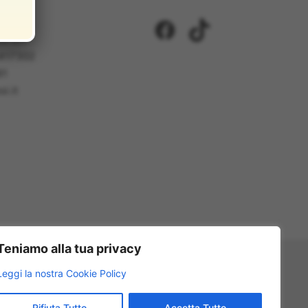
i
Facebook
TikTok
ci 2/A
5417302
81
i.it
Teniamo alla tua privacy
Leggi la nostra Cookie Policy
Rifiuta Tutto
Accetta Tutto