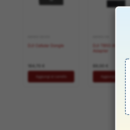
MATRICE 350 RTK
MATRICE 200
DJI Cellular Dongle
DJI TB50 AC Powe
Adapter
164,70
€
89,00
€
Aggiungi al carrello
Aggiungi al carrel