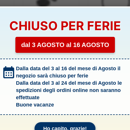
CHIUSO PER FERIE
MATRICE 4
MATRICE 30
dal 3 AGOSTO al 16 AGOSTO
r
Adattatore di
DJI Power SDC to
alimentazione USB-C da
Matrice 30 Series F
100 W DJI
Charge Cable
49,00
€
19,00
€
Dalla data del 3 al 16 del mese di Agosto il
negozio sarà chiuso per ferie
lo
Aggiungi al carrello
Aggiungi al carrel
Dalla data del 3 al 24 del mese di Agosto le
spedizioni degli ordini online non saranno
effettuate
Buone vacanze
Ho capito, grazie!