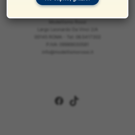
Modellismo Rossi
Largo Leonardo Da Vinci 2/A
00145 ROMA - Tel: 06.5417302
P.IVA: 09989030581
info@modellismorossi.it
Facebook
TikTok