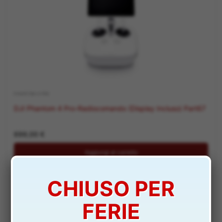
PHANTOM 4 PRO
DJI Phantom 4 Pro-Radiocomando (Display Incluso) Part67
699,00
€
Aggiungi al carrello
CHIUSO PER
FERIE