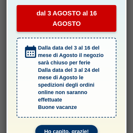
dal 3 AGOSTO al 16
AGOSTO
Dalla data del 3 al 16 del
mese di Agosto il negozio
sarà chiuso per ferie
Dalla data del 3 al 24 del
mese di Agosto le
Termini e Condizioni del Servizio
spedizioni degli ordini
Informativa sulle spedizioni
online non saranno
effettuate
Privacy & Cookie Policy
Buone vacanze
Informativa sui rimborsi
Informativa legale
Ho capito, grazie!
Garanzie