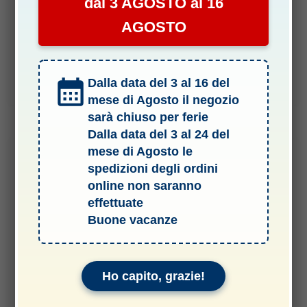
dal 3 AGOSTO al 16
DISPONIBILITÀ:
SCARSA
AGOSTO
Il
Il
11,00
€
8,90
€
prezzo
prezzo
originale
attuale
Dalla data del 3 al 16 del
Aggiungi al carrello
era:
è:
11,00 €.
8,90 €.
mese di Agosto il negozio
sarà chiuso per ferie
Dalla data del 3 al 24 del
mese di Agosto le
-14%
spedizioni degli ordini
online non saranno
effettuate
Buone vacanze
Ho capito, grazie!
OPTIONAL