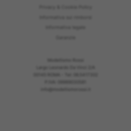
Privacy & Cookie Policy
Informativa sui rimborsi
Informativa legale
Garanzie
Modellismo Rossi
Largo Leonardo Da Vinci 2/A
00145 ROMA - Tel: 06.5417302
P.IVA: 09989030581
info@modellismorossi.it