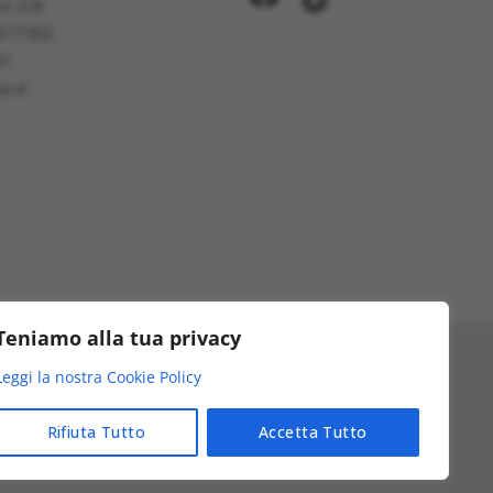
ci 2/A
5417302
81
i.it
Teniamo alla tua privacy
Leggi la nostra Cookie Policy
Rifiuta Tutto
Accetta Tutto