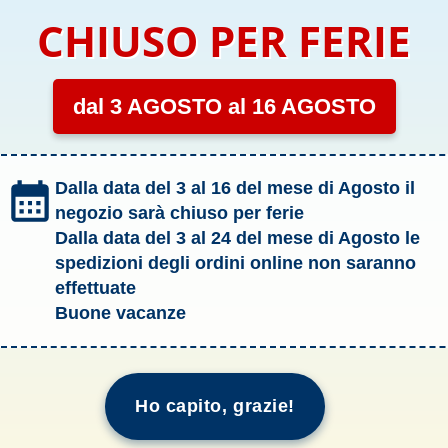
CHIUSO PER FERIE
dal 3 AGOSTO al 16 AGOSTO
Dalla data del 3 al 16 del mese di Agosto il
& Allegati
negozio sarà chiuso per ferie
Dalla data del 3 al 24 del mese di Agosto le
spedizioni degli ordini online non saranno
effettuate
 la porta Micro USB del drone a un caricabatterie.
Buone vacanze
Ho capito, grazie!