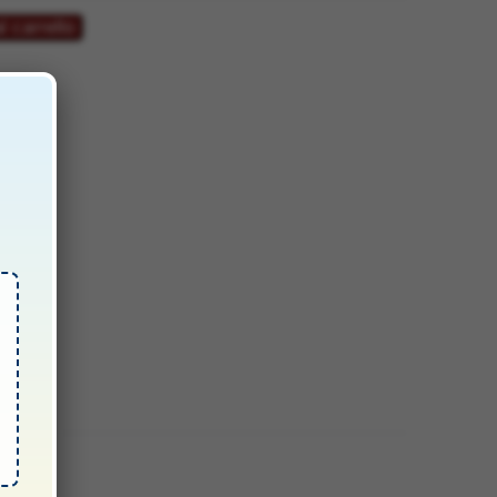
 €.
l carrello