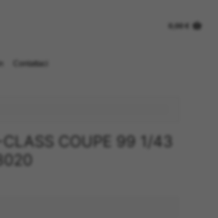
0,00
€
n
Contattaci
CLASS COUPE 99 1/43
8020
o
e