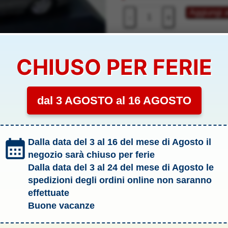
40,00 €.
32,00
MERCEDES
Aggiungi a
-
+
S-
CLASS
COUPE
COD:
PMA430038020
CHIUSO PER FERIE
99
Categoria:
.2 Auto in Scala 1:43
1/43
Tag:
Modellismo
-
dal 3 AGOSTO al 16 AGOSTO
PMA430038020
Marchio:
Minichamps
quantità
Dalla data del 3 al 16 del mese di Agosto il
PMA430038020
negozio sarà chiuso per ferie
Dalla data del 3 al 24 del mese di Agosto le
spedizioni degli ordini online non saranno
li & Allegati
effettuate
Buone vacanze