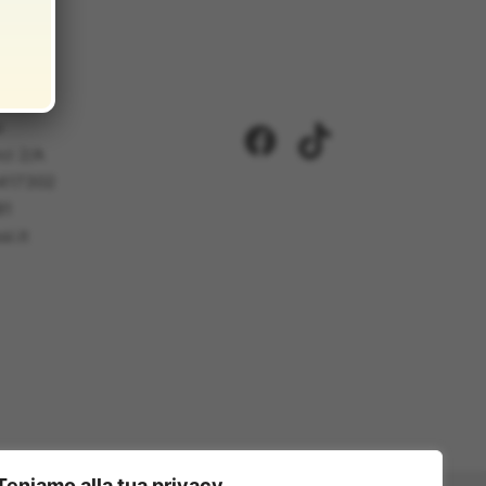
i
Facebook
TikTok
ci 2/A
5417302
81
i.it
Teniamo alla tua privacy