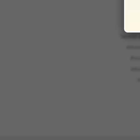
Termini 
Infor
Pri
Inf
I