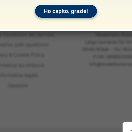
Ho capito, grazie!
e Condizioni del Servizio
Modellismo Ross
Largo Leonardo Da Vin
mativa sulle spedizioni
00145 ROMA - Tel: 06.
vacy & Cookie Policy
P.IVA: 099890305
info@modellismoross
ormativa sui rimborsi
nformativa legale
Garanzie