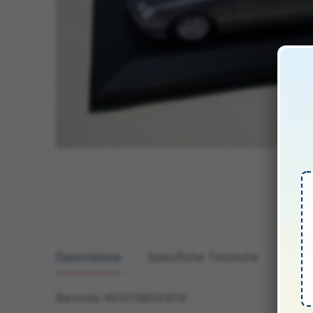
Descrizione
Specifiche Tecniche
Manua
Barcode 4012138031814