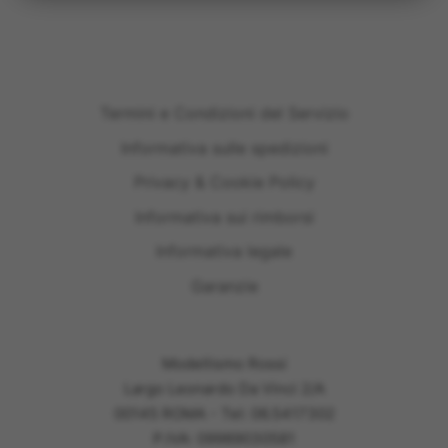
Termini e Condizioni del Servizio
Informativa sulle spedizioni
Privacy & Cookie Policy
Informativa sui rimborsi
Informativa legale
Garanzie
Modellismo Rossi
Largo Leonardo Da Vinci 2/A
00145 ROMA - Tel: 06.5417302
P.IVA: 09989030581