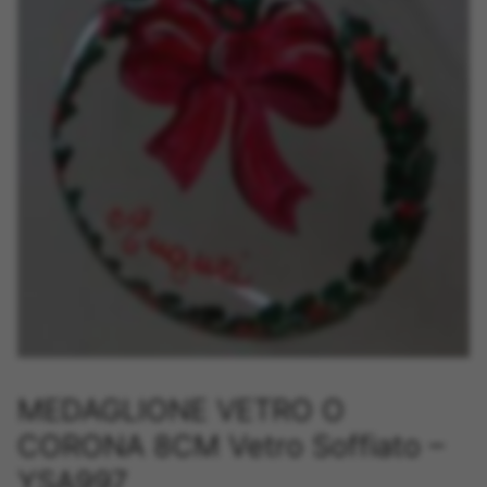
MEDAGLIONE VETRO O
CORONA 8CM Vetro Soffiato –
YSA997