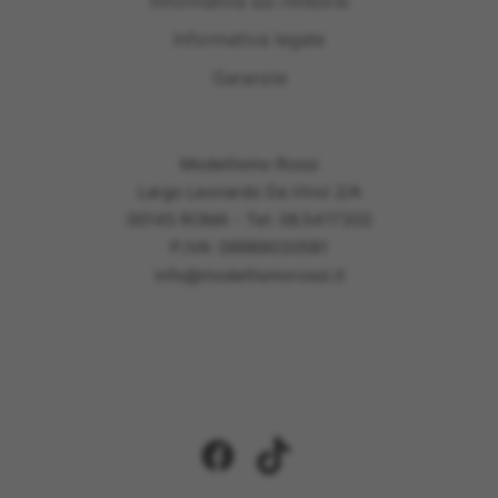
Informativa sui rimborsi
Informativa legale
Garanzie
Modellismo Rossi
Largo Leonardo Da Vinci 2/A
00145 ROMA - Tel: 06.5417302
P.IVA: 09989030581
info@modellismorossi.it
Facebook
TikTok