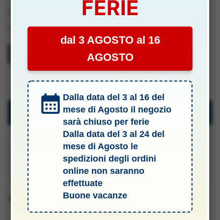
FERIE
-
Categoria:
.1 Addobbi Natalizi
YMR0804709
Tag:
Modellismo
quantità
dal 3 AGOSTO al 16
AGOSTO
YMR0804709
Dalla data del 3 al 16 del
mese di Agosto il negozio
Descrizione
sarà chiuso per ferie
Dalla data del 3 al 24 del
Specifiche Tecniche
mese di Agosto le
spedizioni degli ordini
Manuali & Allegati
online non saranno
effettuate
Buone vacanze
Barcode 8010900891952