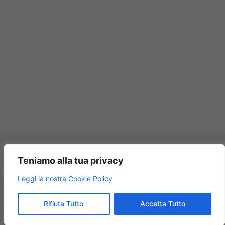
Pagamenti accettati:
Teniamo alla tua privacy
×
Leggi la nostra Cookie Policy
Modellismo Rossi
★★★★★
4.9
Rifiuta Tutto
Accetta Tutto
© 2009 – 2026 Modellismo Rossi – Tutti i diritti riservati.
125 recensioni