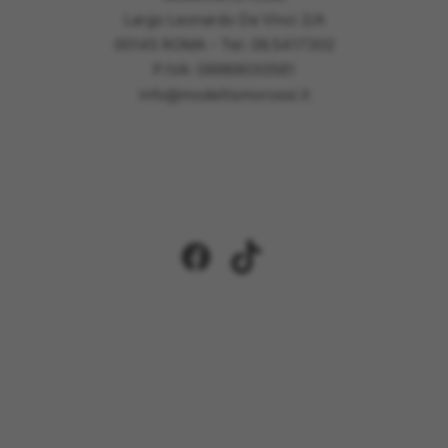
Largo Leonardo Da Vinci 2/A
00145 ROMA - Tel: 06.5417302
P.IVA: 09989030581
info@modellismorossi.it
Facebook
TikTok