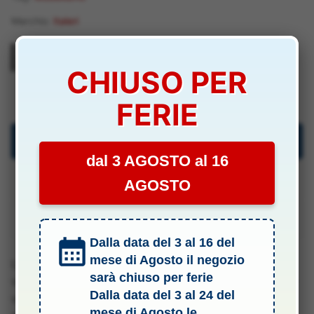
scala
1/100
Marchio:
Italeri
M346
Frecce
Tricolori
CHIUSO PER
ITA48267
-
FERIE
ITA48267
quantità
Descrizione
dal 3 AGOSTO al 16
Specifiche Tecniche
AGOSTO
Manuali & Allegati
Dalla data del 3 al 16 del
mese di Agosto il negozio
LM-346 di Leonardo è stato scelto come il futuro
sarà chiuso per ferie
velivolo della Pattuglia Acrobatica Nazionale (PAN). Il
Dalla data del 3 al 24 del
velivolo con la nuova livrea delle Frecce Tricolori è
mese di Agosto le