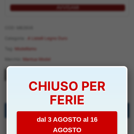
AVVISAMI
COD:
M82606
Categoria:
.4 Listelli Legno Duro
Tag:
Modellismo
Marchio:
Mantua Model
CHIUSO PER
M82606
FERIE
Descrizione
dal 3 AGOSTO al 16
Specifiche Tecniche
AGOSTO