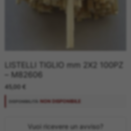
LISTELLI TIGLIO mm 2X2 100PZ
– M82606
45,00
€
NON DISPONIBILE
DISPONIBILITÀ:
Vuoi ricevere un avviso?