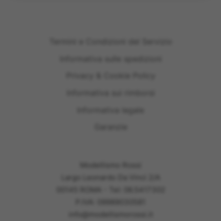
Termini e Condizioni del Servizio
Informativa sulle spedizioni
Privacy & Cookie Policy
Informativa sui rimborsi
Informativa legale
Garanzie
Modellismo Rossi
Largo Leonardo Da Vinci 2/A
00145 ROMA - Tel: 06.5417302
P.IVA: 09989030581
info@modellismorossi.it