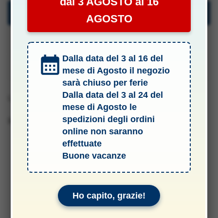
dal 3 AGOSTO al 16
Descrizione
AGOSTO
Specifiche Tecniche
Dalla data del 3 al 16 del
Manuali & Allegati
mese di Agosto il negozio
sarà chiuso per ferie
Dalla data del 3 al 24 del
Lunghezza 1mt
mese di Agosto le
spedizioni degli ordini
Barcode 2010001800101
online non saranno
effettuate
Buone vacanze
Ho capito, grazie!