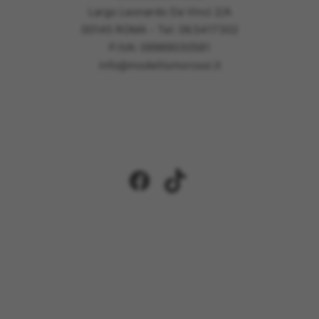
Largo Leonardo Da Vinci 2/A
00145 ROMA - Tel: 06.5417302
P.IVA: 09989030581
info@modellismorossi.it
Facebook
TikTok