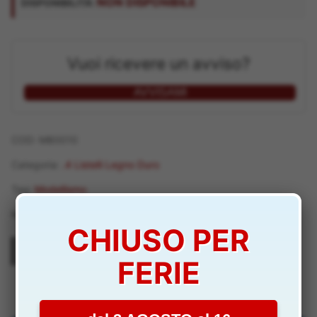
NON DISPONIBILE
DISPONIBILITÀ:
Vuoi ricevere un avviso?
AVVISAMI
COD:
M80010
Categoria:
.4 Listelli Legno Duro
Tag:
Modellismo
Marchio:
Mantua Model
CHIUSO PER
FERIE
M80010