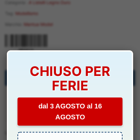
Categoria:
.4 Listelli Legno Duro
-
Tag:
Modellismo
M80025
quantità
Marchio:
Mantua Model
M80025
CHIUSO PER
Descrizione
FERIE
Specifiche Tecniche
dal 3 AGOSTO al 16
Manuali & Allegati
AGOSTO
Lunghezza 1mt