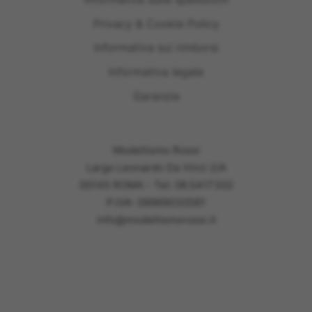
Privacy & Cookie Policy
Informativa sui rimborsi
Informativa legale
Garanzie
Modellismo Rossi
Largo Leonardo Da Vinci 2/A
00145 ROMA - Tel: 06.5417302
P.IVA: 09989030581
info@modellismorossi.it