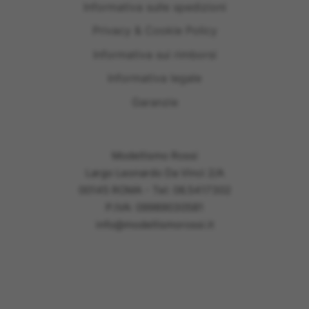
Informativa sulle spedizioni
Privacy & Cookie Policy
Informativa sui rimborsi
Informativa legale
Garanzie
Modellismo Rossi
Largo Leonardo Da Vinci 2/A
00145 ROMA - Tel: 06.5417302
P.IVA: 09989030581
info@modellismorossi.it