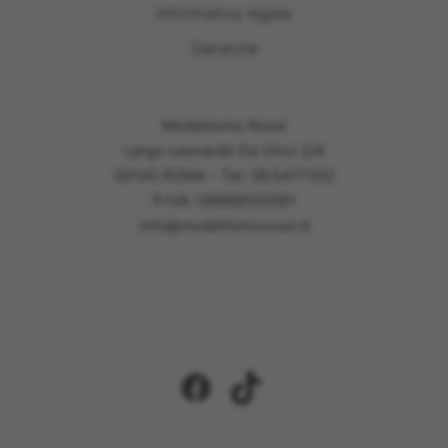
Informativa legale
Garanzie
Modellismo Rossi
Largo Leonardo Da Vinci 2/A
00145 ROMA - Tel: 06.5417302
P.IVA: 09989030581
info@modellismorossi.it
Facebook
TikTok