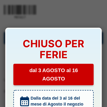
M85827
Descrizione
CHIUSO PER
FERIE
Specifiche Tecniche
Manuali & Allegati
dal 3 AGOSTO al 16
AGOSTO
Lunghezza 1mt
Barcode 2010001858270
Dalla data del 3 al 16 del
mese di Agosto il negozio