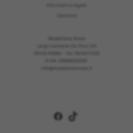
Informativa legale
Garanzie
Modellismo Rossi
Largo Leonardo Da Vinci 2/A
00145 ROMA - Tel: 06.5417302
P.IVA: 09989030581
info@modellismorossi.it
Facebook
TikTok