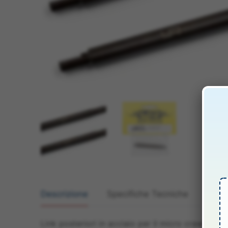
Descrizione
Specifiche Tecniche
Manua
Link posteriori in acciaio per il micro crawler Tr