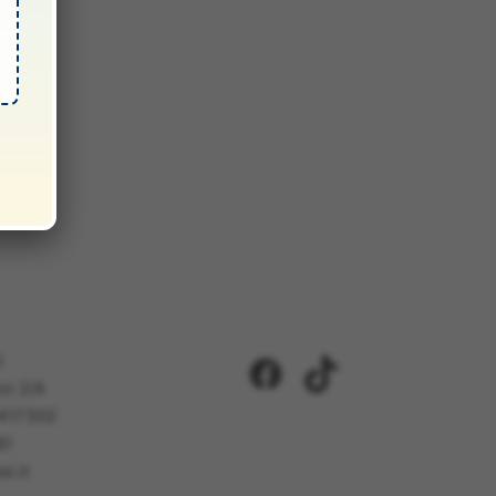
i
Facebook
TikTok
ci 2/A
5417302
81
i.it