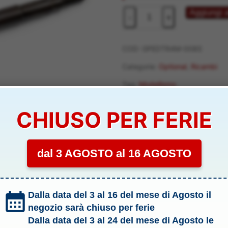
17,30 €.
14,90 
Link
Aggiungi a
-
+
posteriori
in
acciaio
COD:
GPEDTR4M-008S
Traxxas
Categorie:
Optional
,
Ricambi
TRX4M
Tag:
Modellismo
-
GPEDTR4M-
Marchio:
Yeah Racing
CHIUSO PER FERIE
008S
quantità
GPEDTR4M-008S
dal 3 AGOSTO al 16 AGOSTO
li & Allegati
Dalla data del 3 al 16 del mese di Agosto il
negozio sarà chiuso per ferie
Dalla data del 3 al 24 del mese di Agosto le
axxas, il TRX-4M.