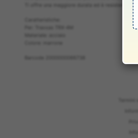
Ti offre una maggiore durata ed è resistente alla
Caratteristiche:
Per: Traxxas TRX-4M
Materiale: acciaio
Colore: marrone
Barcode 2000000066738
Termini 
Infor
Pri
Inf