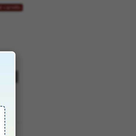
€.
l carrello