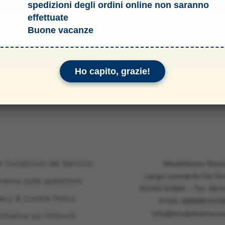
spedizioni degli ordini online non saranno
 ruggine.
effettuate
Buone vacanze
Ho capito, grazie!
e Condizioni del Servizio
Modellismo Ross
Largo Leonardo Da Vin
mativa sulle spedizioni
00145 ROMA - Tel: 06.
vacy & Cookie Policy
P.IVA: 099890305
info@modellismoross
ormativa sui rimborsi