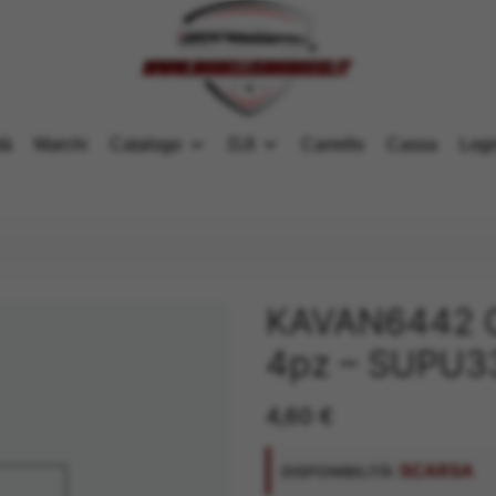
tà
Marchi
Catalogo
DJI
Carrello
Cassa
Logi
KAVAN6442 
4pz – SUPU3
4,60
€
SCARSA
DISPONIBILITÀ: