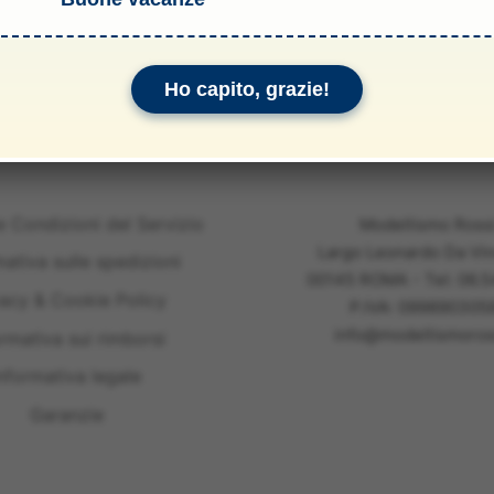
li & Allegati
Ho capito, grazie!
e Condizioni del Servizio
Modellismo Ross
Largo Leonardo Da Vin
mativa sulle spedizioni
00145 ROMA - Tel: 06.
vacy & Cookie Policy
P.IVA: 099890305
info@modellismoross
ormativa sui rimborsi
nformativa legale
Garanzie