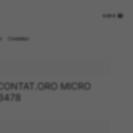
0,00
€
n
Contattaci
CONTAT.ORO MICRO
3478