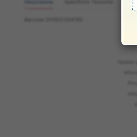
Descrizione
Specifiche Tecniche
Manua
Barcode 2010021334785
Termini 
Infor
Pri
Inf
I