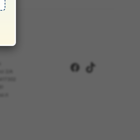
i
Facebook
TikTok
ci 2/A
5417302
81
i.it