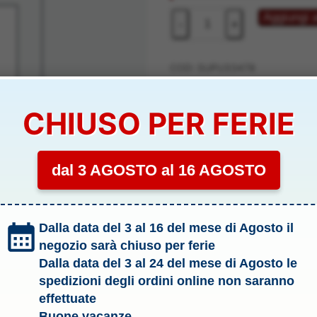
KAVAN6442
Aggiungi a
-
+
CONTAT.ORO
MICRO
4pz
COD:
SUPU33478
-
Categoria:
Ricambi
SUPU33478
CHIUSO PER FERIE
Tag:
Modellismo
quantità
Marchio:
Kavan
dal 3 AGOSTO al 16 AGOSTO
SUPU33478
Dalla data del 3 al 16 del mese di Agosto il
negozio sarà chiuso per ferie
Dalla data del 3 al 24 del mese di Agosto le
spedizioni degli ordini online non saranno
effettuate
Buone vacanze