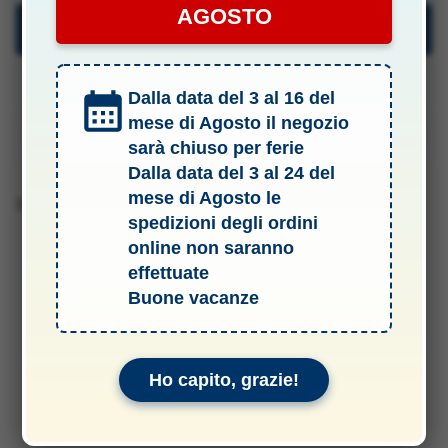
AGOSTO
Descrizione
Specifiche Tecniche
Dalla data del 3 al 16 del
mese di Agosto il negozio
Manuali & Allegati
sarà chiuso per ferie
Dalla data del 3 al 24 del
mese di Agosto le
Barcode 8004927605159
spedizioni degli ordini
online non saranno
effettuate
Buone vacanze
Ho capito, grazie!