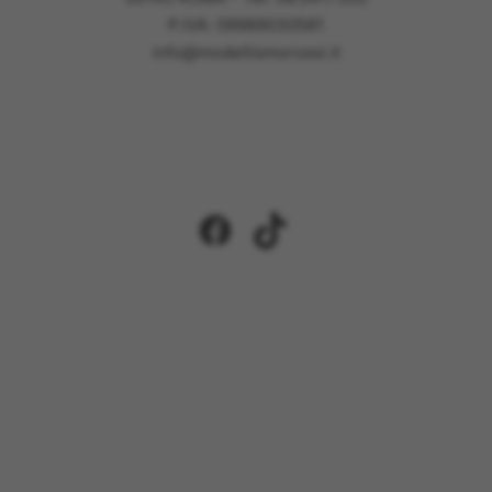
P.IVA: 09989030581
info@modellismorossi.it
Facebook
TikTok