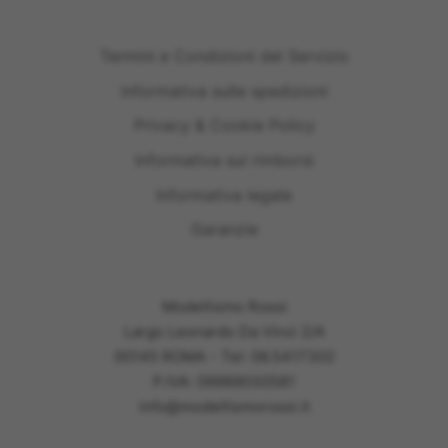
Termini e Condizioni del Servizio
Informativa sulle spedizioni
Privacy & Cookie Policy
Informativa sui rimborsi
Informativa legale
Garanzie
Modellismo Rossi
Largo Leonardo Da Vinci 2/A
00145 ROMA - Tel: 06.5417302
P.IVA: 09989030581
info@modellismorossi.it