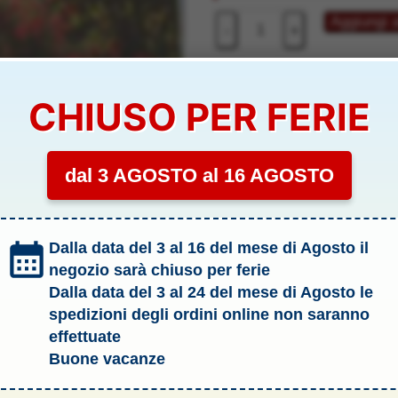
IL
Aggiungi a
-
+
GIARDINO
DELLE
ROSE
COD:
RAV15855
CHIUSO PER FERIE
1000pz
Categoria:
.3 Fino a 1000pz
-
Tag:
Modellismo
RAV15855
dal 3 AGOSTO al 16 AGOSTO
quantità
Marchio:
Ravensburger
Dalla data del 3 al 16 del mese di Agosto il
RAV15855
negozio sarà chiuso per ferie
Dalla data del 3 al 24 del mese di Agosto le
spedizioni degli ordini online non saranno
li & Allegati
effettuate
Buone vacanze