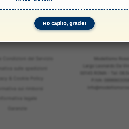
li & Allegati
Ho capito, grazie!
e Condizioni del Servizio
Modellismo Ross
Largo Leonardo Da Vin
mativa sulle spedizioni
00145 ROMA - Tel: 06.
vacy & Cookie Policy
P.IVA: 099890305
info@modellismoross
ormativa sui rimborsi
nformativa legale
Garanzie