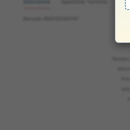
Descrizione
Specifiche Tecniche
Manua
Barcode 4895102300747
Termini 
Infor
Pri
Inf
I