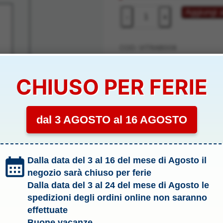
34,90 €.
28,00
HONDA
Aggiungi a
-
+
NSR
500
CAPIROSSI
COD:
VITRAB008
01
Categoria:
.6 Motociclette
/24
CHIUSO PER FERIE
Tag:
Modellismo
-
VITRAB008
Marchio:
Vitesse
quantità
dal 3 AGOSTO al 16 AGOSTO
VITRAB008
Dalla data del 3 al 16 del mese di Agosto il
negozio sarà chiuso per ferie
Dalla data del 3 al 24 del mese di Agosto le
spedizioni degli ordini online non saranno
effettuate
Buone vacanze