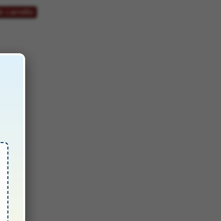
 €.
l carrello