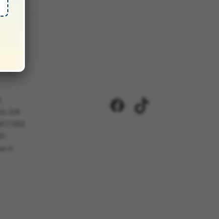
i
Facebook
TikTok
ci 2/A
5417302
81
i.it