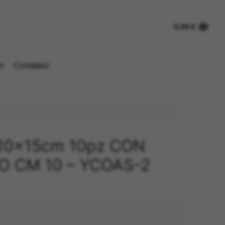
0,00
€
n
Contattaci
10x15cm 10pz CON
 CM 10 – YCOAS-2
o
e