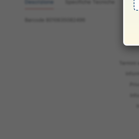
Descrizione
Specifiche Tecniche
Manua
Barcode 8010635082496
Termini 
Infor
Pri
Inf
I