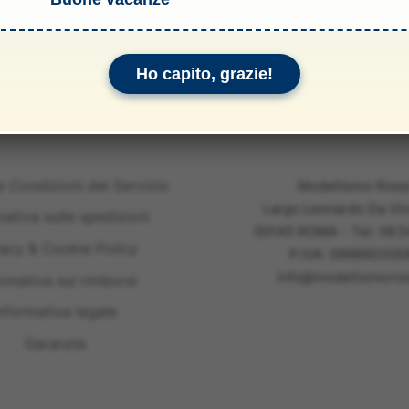
li & Allegati
Ho capito, grazie!
e Condizioni del Servizio
Modellismo Ross
Largo Leonardo Da Vin
mativa sulle spedizioni
00145 ROMA - Tel: 06.
vacy & Cookie Policy
P.IVA: 099890305
info@modellismoross
ormativa sui rimborsi
nformativa legale
Garanzie