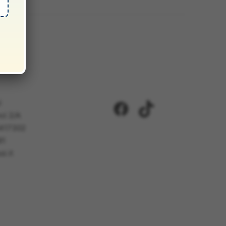
i
Facebook
TikTok
ci 2/A
5417302
81
i.it