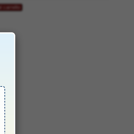
€.
l carrello
sori