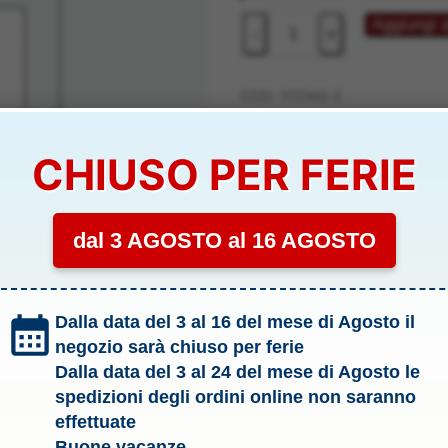
70,00 €.
37,00 
GRUPPO
Aggiungi a
-
+
25x10x15cm
10pz
CON
COD:
YCOAS-2
PERSONAGGIO
Categoria:
.2 Presepe ed acces
CM
CHIUSO PER FERIE
Tag:
Modellismo
10
-
YCOAS-
dal 3 AGOSTO al 16 AGOSTO
2
YCOAS-2
quantità
Dalla data del 3 al 16 del mese di Agosto il
negozio sarà chiuso per ferie
Dalla data del 3 al 24 del mese di Agosto le
spedizioni degli ordini online non saranno
effettuate
Buone vacanze