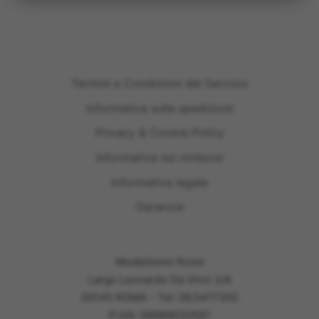
Termini e Condizioni del Servizio
Informativa sulle spedizioni
Privacy & Cookie Policy
Informativa sui rimborsi
Informativa legale
Garanzie
Modellismo Rossi
Largo Leonardo Da Vinci 2/A
00145 ROMA - Tel: 06.5417302
P.IVA: 09989030581