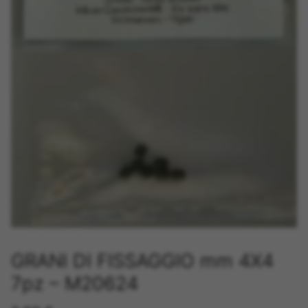
GRANI DI FISSAGGIO mm 4X4
7pz – M20624