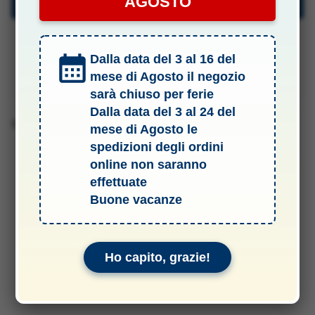
AGOSTO
Descrizione
Specifiche Tecniche
Dalla data del 3 al 16 del
mese di Agosto il negozio
Manuali & Allegati
sarà chiuso per ferie
Dalla data del 3 al 24 del
Barcode
mese di Agosto le
spedizioni degli ordini
online non saranno
effettuate
Buone vacanze
Ho capito, grazie!