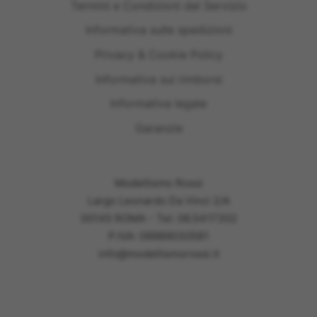
Termini e Condizioni del Servizio
Informativa sulle spedizioni
Privacy & Cookie Policy
Informativa sui rimborsi
Informativa legale
Garanzie
Modellismo Rossi
Largo Leonardo Da Vinci 2/A
00145 ROMA - Tel: 06.5417302
P.IVA: 09989030581
info@modellismorossi.it