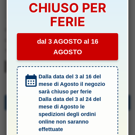
CHIUSO PER
AVVISAMI
FERIE
COD:
FUJAY113
dal 3 AGOSTO al 16
Categoria:
.4 Modifiche Mini 4wd
AGOSTO
Tag:
Modellismo
Dalla data del 3 al 16 del
FUJAY113
mese di Agosto il negozio
sarà chiuso per ferie
Dalla data del 3 al 24 del
Descrizione
mese di Agosto le
spedizioni degli ordini
Specifiche Tecniche
online non saranno
effettuate