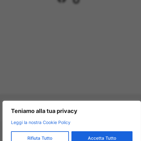
Pagamenti accettati:
Teniamo alla tua privacy
×
Leggi la nostra Cookie Policy
Modellismo Rossi
★★★★★
4.9
© 2009 – 2026 Modellismo Rossi – Tutti i diritti riservati.
Rifiuta Tutto
Accetta Tutto
125 recensioni