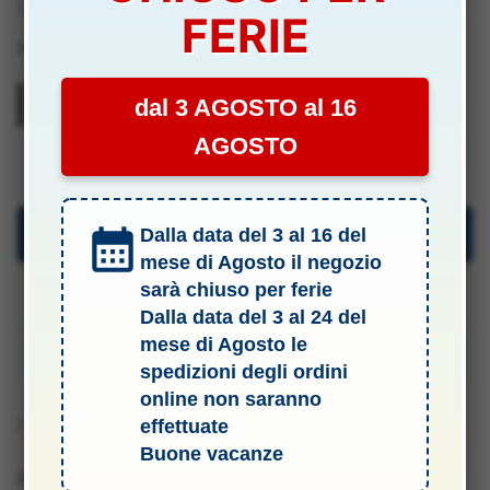
Tag:
Modellismo
RADIALI
FERIE
2pz
Marchio:
Sp Racing
26mm
-
dal 3 AGOSTO al 16
SPR00019
SPR00019
AGOSTO
quantità
Descrizione
Dalla data del 3 al 16 del
mese di Agosto il negozio
sarà chiuso per ferie
Specifiche Tecniche
Dalla data del 3 al 24 del
mese di Agosto le
Manuali & Allegati
spedizioni degli ordini
online non saranno
I cerchi possono essere di vari colori
effettuate
Buone vacanze
Barcode 2010337555195