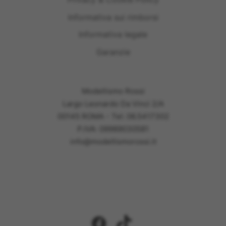
Informativa sui rimborsi
Informativa legale
Garanzie
Modellismo Rossi
Largo Leonardo Da Vinci 2/A
00145 ROMA - Tel: 06.5417302
P.IVA: 09989030581
info@modellismorossi.it
Facebook
TikTok