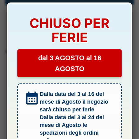
Specifiche Tecniche
CHIUSO PER
Manuali & Allegati
FERIE
Barcode 8005846149533
dal 3 AGOSTO al 16
AGOSTO
Dalla data del 3 al 16 del
mese di Agosto il negozio
sarà chiuso per ferie
Dalla data del 3 al 24 del
mese di Agosto le
spedizioni degli ordini