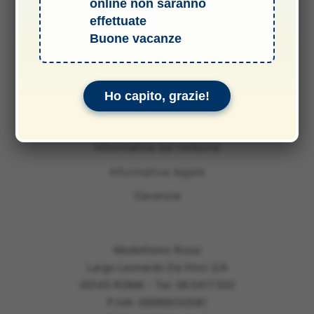
online non saranno
effettuate
Buone vacanze
Termini e Condizioni del Servizio
Ho capito, grazie!
Informativa sulle spedizioni
Privacy & Cookie Policy
Informativa sui rimborsi
Informativa legale
Garanzie
Modellismo Rossi
Largo Leonardo Da Vinci 2/A
00145 ROMA - Tel: 06.5417302
P.IVA: 09989030581