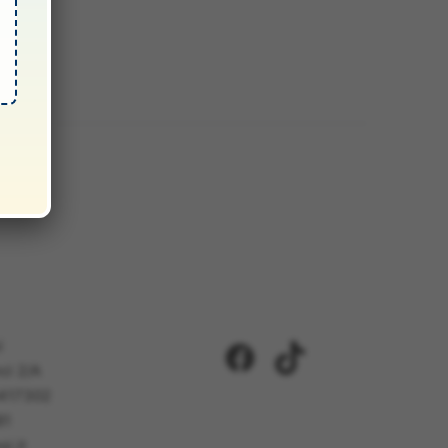
i
Facebook
TikTok
ci 2/A
5417302
81
i.it