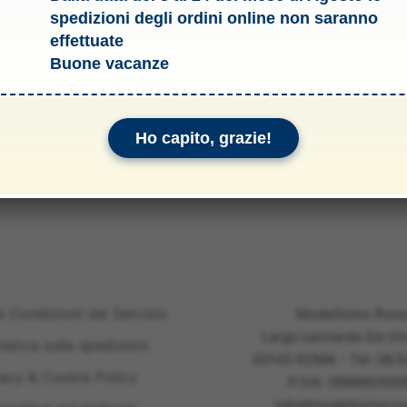
spedizioni degli ordini online non saranno
effettuate
Buone vacanze
li & Allegati
Ho capito, grazie!
e Condizioni del Servizio
Modellismo Ross
Largo Leonardo Da Vin
mativa sulle spedizioni
00145 ROMA - Tel: 06.
vacy & Cookie Policy
P.IVA: 099890305
info@modellismoross