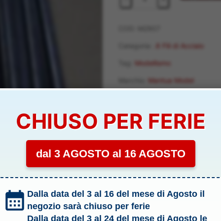
IN
ACCIAIO
mm
COD:
M2907
2
Categoria:
.6 Fili di Acciaio
30pz
Tag:
Modellismo
-
M2907
Marchio:
Mantua Model
quantità
CHIUSO PER FERIE
M2907
dal 3 AGOSTO al 16 AGOSTO
Dalla data del 3 al 16 del mese di Agosto il
negozio sarà chiuso per ferie
Dalla data del 3 al 24 del mese di Agosto le