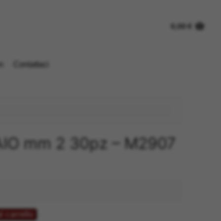
0,00
€
n
Contattaci
AIO mm 2 30pz – M2907
l carrello