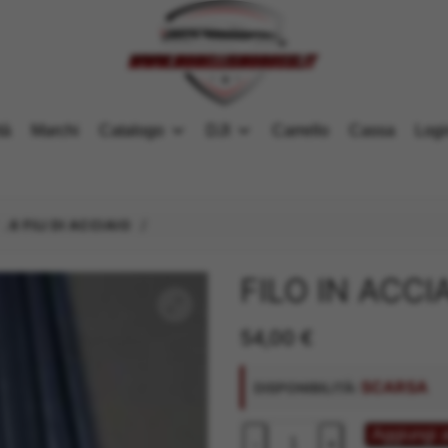
tà
Marchi
Catalogo
DJI
Carrello
Cassa
Logi
/
/
.6 FILI DI ACCIAIO
FILO IN ACCI
54,00
€
SCARSA
DISPONIBILITÀ:
FILO
Aggiungi a
-
+