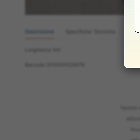
Descrizione
Specifiche Tecniche
Manua
Lunghezza 1mt
Barcode 2010001029076
Termini 
Infor
Pri