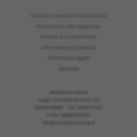
Termini e Condizioni del Servizio
Informativa sulle spedizioni
Privacy & Cookie Policy
Informativa sui rimborsi
Informativa legale
Garanzie
Modellismo Rossi
Largo Leonardo Da Vinci 2/A
00145 ROMA - Tel: 06.5417302
P.IVA: 09989030581
info@modellismorossi.it