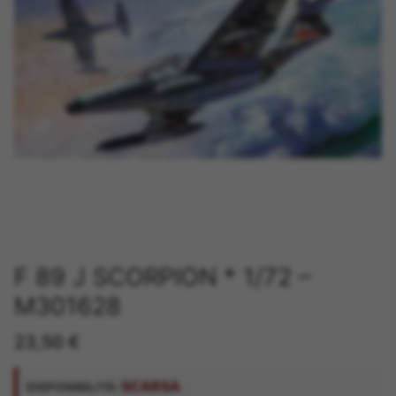
F 89 J SCORPION * 1/72 –
M301628
23,50
€
SCARSA
DISPONIBILITÀ: