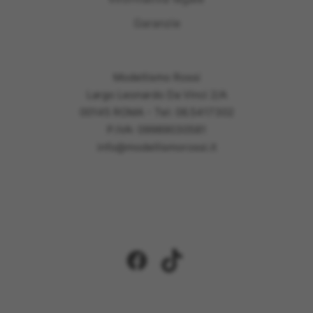
Garanzie
Modellismo Rossi
Largo Leonardo Da Vinci 2/A
00145 ROMA - Tel: 06.5417302
P.IVA: 09989030581
info@modellismorossi.it
Facebook
TikTok