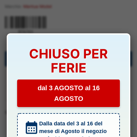
Marchio:
Mantua Model
M70703
CHIUSO PER
Descrizione
FERIE
Specifiche Tecniche
dal 3 AGOSTO al 16
Manuali & Allegati
AGOSTO
Barcode
Dalla data del 3 al 16 del
mese di Agosto il negozio