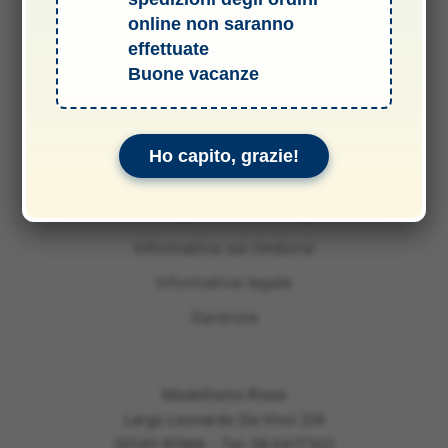
online non saranno
effettuate
Buone vacanze
Termini e Condizioni del Servizio
Ho capito, grazie!
Informativa sulle spedizioni
Privacy & Cookie Policy
Informativa sui rimborsi
Informativa legale
Garanzie
Modellismo Rossi
Largo Leonardo Da Vinci 2/A
00145 ROMA - Tel: 06.5417302