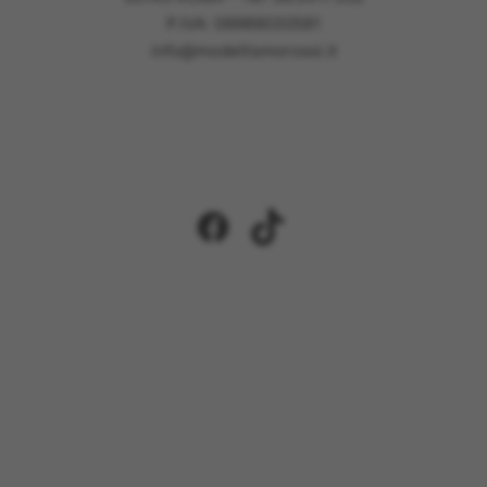
P.IVA: 09989030581
info@modellismorossi.it
Facebook
TikTok