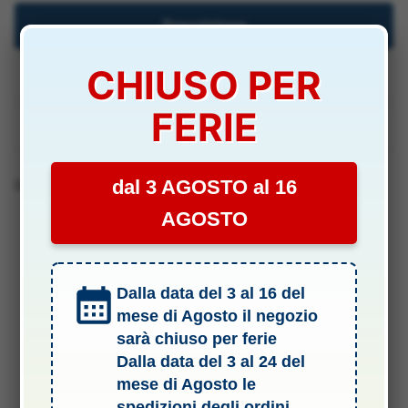
Descrizione
CHIUSO PER
Specifiche Tecniche
FERIE
Manuali & Allegati
dal 3 AGOSTO al 16
Barcode 2010192032107
AGOSTO
Dalla data del 3 al 16 del
mese di Agosto il negozio
sarà chiuso per ferie
Dalla data del 3 al 24 del
mese di Agosto le
spedizioni degli ordini