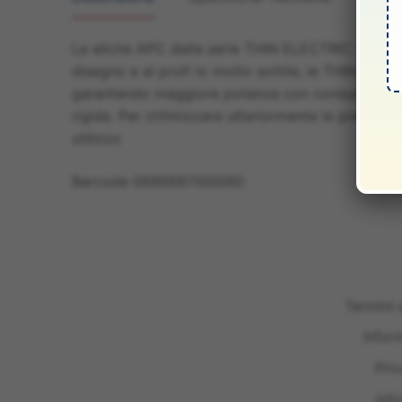
Le eliche APC della serie THIN ELECTRIC sono s
disegno e al profi lo molto sottile, le THIN ELE
garantendo maggiore potenza con consumi ridotti
rigida. Per ottimizzare ulteriormente le prestazi
utilizzo
Barcode 0686661100060
Termini 
Infor
Pri
Inf