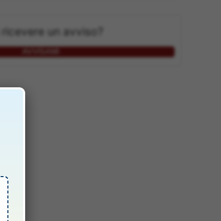
 ricevere un avviso?
AVVISAMI
o