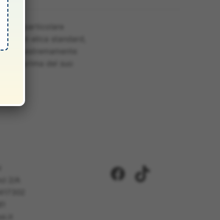
ie al particolare
to ad un elica standard,
elica è estremamente
curato prima del suo
i
Facebook
TikTok
ci 2/A
5417302
81
i.it