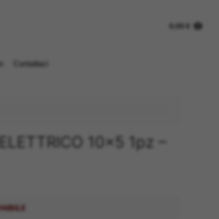
0,00
€
n
Contattaci
ELETTRICO 10×5 1pz –
NIBILE