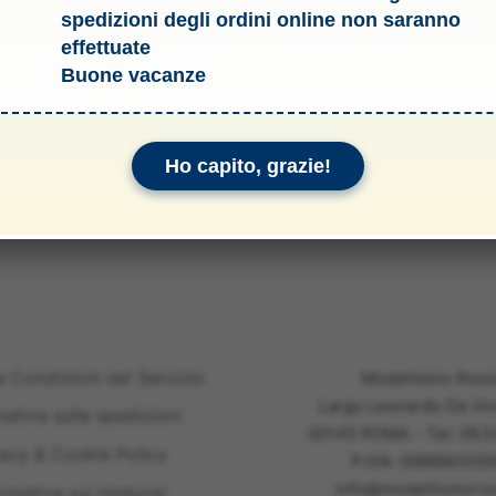
spedizioni degli ordini online non saranno
effettuate
tate progettate attorno ai moderni motori BRUSHLESS. Graz
Buone vacanze
CTRIC aumentano radicalmente leffi cenza del motore rispet
. Grazie alla costruzione in NYLON caricato in carbonio l
oni di questelica è necessario eseguire un bilanciamento ac
Ho capito, grazie!
e Condizioni del Servizio
Modellismo Ross
Largo Leonardo Da Vin
mativa sulle spedizioni
00145 ROMA - Tel: 06.
vacy & Cookie Policy
P.IVA: 099890305
info@modellismoross
ormativa sui rimborsi