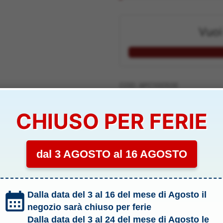
5,70 €.
4,90 €.
Vuoi
COD:
APC10050E
Categoria:
.4 Eliche per Elettric
CHIUSO PER FERIE
Tag:
Modellismo
Marchio:
Apc Propeller
dal 3 AGOSTO al 16 AGOSTO
APC10050E
Dalla data del 3 al 16 del mese di Agosto il
negozio sarà chiuso per ferie
Dalla data del 3 al 24 del mese di Agosto le
li & Allegati