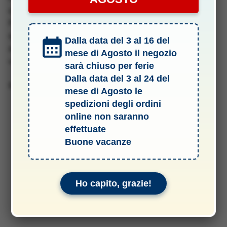
quindi un efficienza sempre elevata.
Per ottimizzare ulteriormente le prestazioni di
questelica è Necessario eseguire un bilanciamento
Dalla data del 3 al 16 del
accurato prima del suo
mese di Agosto il negozio
utilizzo.
sarà chiuso per ferie
Dalla data del 3 al 24 del
Barcode 0686661150058
mese di Agosto le
spedizioni degli ordini
online non saranno
effettuate
Buone vacanze
Ho capito, grazie!