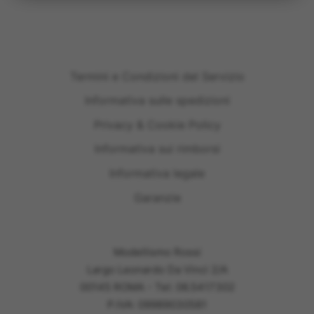
Termini e Condizioni del Servizio
Informativa sulle spedizioni
Privacy & Cookie Policy
Informativa sui rimborsi
Informativa legale
Garanzie
Modellismo Rossi
Largo Leonardo Da Vinci 2/A
00145 ROMA - Tel: 06.5417302
P.IVA: 09989030581