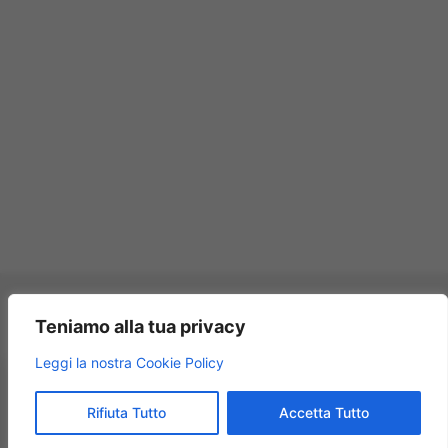
Pagamenti accettati:
Teniamo alla tua privacy
×
Leggi la nostra Cookie Policy
Modellismo Rossi
★★★★★
4.9
Rifiuta Tutto
Accetta Tutto
© 2009 – 2026 Modellismo Rossi – Tutti i diritti riservati.
125 recensioni