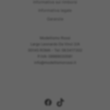
Informativa sui rimborsi
Informativa legale
Garanzie
Modellismo Rossi
Largo Leonardo Da Vinci 2/A
00145 ROMA - Tel: 06.5417302
P.IVA: 09989030581
info@modellismorossi.it
Facebook
TikTok