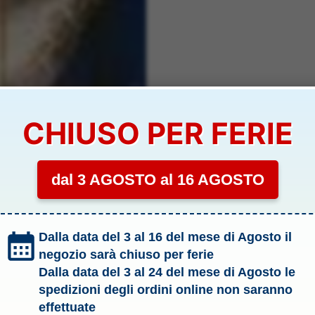
CHIUSO PER FERIE
dal 3 AGOSTO al 16 AGOSTO
Dalla data del 3 al 16 del mese di Agosto il
negozio sarà chiuso per ferie
Dalla data del 3 al 24 del mese di Agosto le
spedizioni degli ordini online non saranno
effettuate