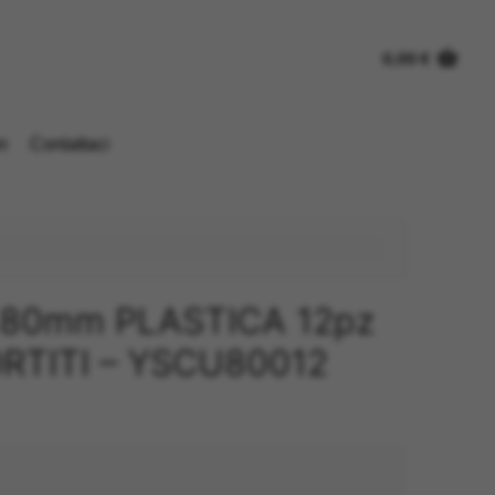
0,00
€
n
Contattaci
80mm PLASTICA 12pz
RTITI – YSCU80012