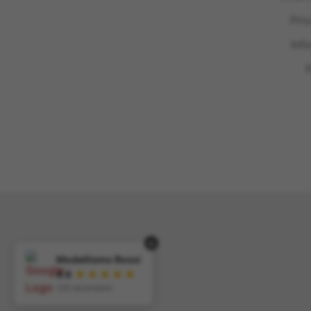
Pri
Inf
I
×
Modellismo Rossi
★★★★★
4.9
125 recensioni