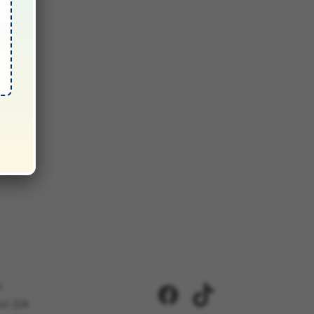
i
Facebook
TikTok
ci 2/A