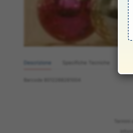
Descrizione
Specifiche Tecniche
Manua
Barcode 8012288281004
Termini 
Infor