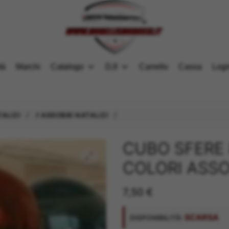
tà
Marchi
Catalogo
DJI
Carrello
Cassa
Logi
/
/
TALIZI
.1 ADDOBBI NATALIZI
CUBO SFERE 
COLORI ASSO
7,50
€
SCARSA
DISPONIBILITÀ: