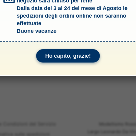
negozio sarà chiuso per ferie
Dalla data del 3 al 24 del mese di Agosto le
spedizioni degli ordini online non saranno
effettuate
Buone vacanze
Ho capito, grazie!
li & Allegati
e Condizioni del Servizio
Modellismo Ross
Largo Leonardo Da Vin
mativa sulle spedizioni