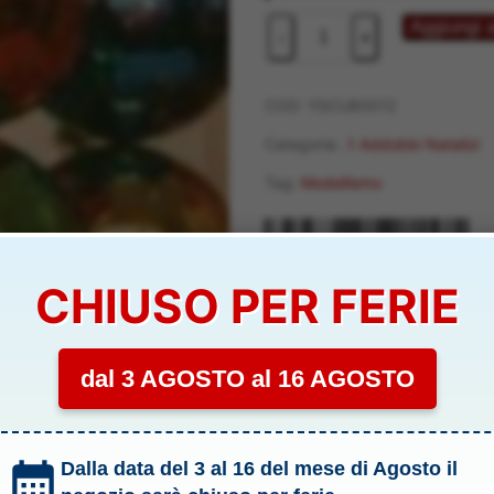
CUBO
Aggiungi a
-
+
SFERE
80mm
PLASTICA
COD:
YSCU80012
12pz
Categoria:
.1 Addobbi Natalizi
COLORI
Tag:
Modellismo
ASSORTITI
-
YSCU80012
quantità
YSCU80012
CHIUSO PER FERIE
dal 3 AGOSTO al 16 AGOSTO
Dalla data del 3 al 16 del mese di Agosto il