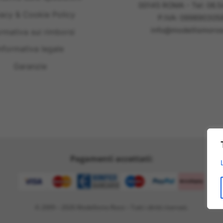
00145 ROMA - Tel: 06.
vacy & Cookie Policy
P.IVA: 099890305
info@modellismoross
ormativa sui rimborsi
nformativa legale
Garanzie
Pagamenti accettati:
© 2009 – 2026 Modellismo Rossi – Tutti i diritti riservati.