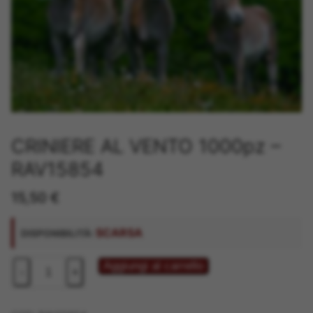
CRINIERE AL VENTO 1000pz –
RAV15854
15,50
€
SCARSA
DISPONIBILITÀ:
CRINIERE
Aggiungi al carrello
-
+
AL
VENTO