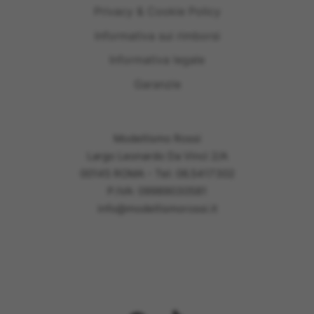
Privacy & Cookie Policy
Informativa sui rimborsi
Informativa legale
Garanzie
Modellismo Rossi
Largo Leonardo Da Vinci 2/A
00145 ROMA - Tel: 06.5417302
P.IVA: 09989030581
info@modellismorossi.it