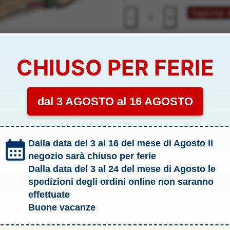
45,00 €.
38,00
CORVETTE
Aggiungi a
-
+
C5
INDIANAPOL.500
'02
COD:
FLYA581
CHIUSO PER FERIE
-
Categoria:
.2 Auto
FLYA581
Tag:
Modellismo
quantità
dal 3 AGOSTO al 16 AGOSTO
Marchio:
Fly Slot
Dalla data del 3 al 16 del mese di Agosto il
FLYA581
negozio sarà chiuso per ferie
Dalla data del 3 al 24 del mese di Agosto le
spedizioni degli ordini online non saranno
li & Allegati
effettuate
Buone vacanze