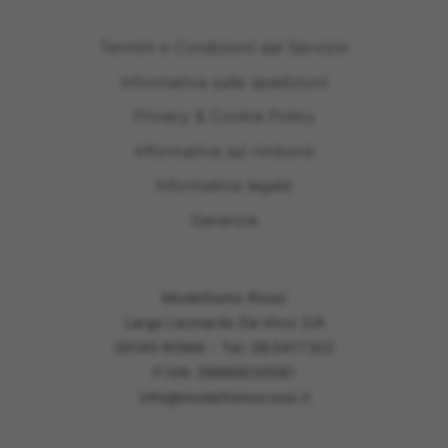
Termini e Condizioni del Servizio
Informativa sulle spedizioni
Privacy & Cookie Policy
Informativa sui rimborsi
Informativa legale
Garanzie
Modellismo Rossi
Largo Leonardo Da Vinci 2/A
00145 ROMA - Tel: 06.5417302
P.IVA: 09989030581
info@modellismorossi.it