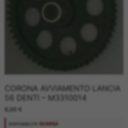
CORONA AVVIAMENTO LANCIA
56 DENTI – M3310014
6,00
€
SCARSA
DISPONIBILITÀ: