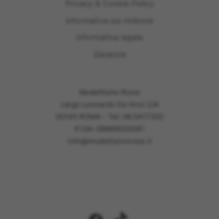
Privacy & Cookie Policy
Informativa sui rimborsi
Informativa legale
Garanzie
Modellismo Rossi
Largo Leonardo Da Vinci 2/A
00145 ROMA - Tel: 06.5417302
P.IVA: 09989030581
info@modellismorossi.it