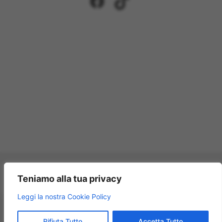
Facebook
TikTok
Pagamenti accettati:
Teniamo alla tua privacy
×
Leggi la nostra Cookie Policy
Modellismo Rossi
★★★★★
4.9
© 2009 – 2026 Modellismo Rossi – Tutti i diritti riservati.
Rifiuta Tutto
Accetta Tutto